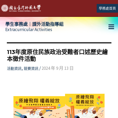
跳
學務處首頁
至
主
學生事務處┆課外活動指導組
要
Extracurricular Activities
Ma
內
容
Me
113年度原住民族政治受難者口述歷史繪
本徵件活動
,
/
2024 年 9 月 13 日
活動資訊
競賽資訊