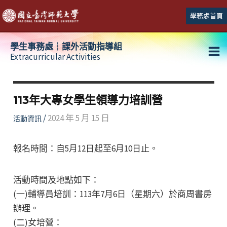
跳
學務處首頁
至
主
學生事務處┆課外活動指導組
要
Extracurricular Activities
Ma
內
容
Me
113年大專女學生領導力培訓營
/
2024 年 5 月 15 日
活動資訊
報名時間：自5月12日起至6月10日止。
活動時間及地點如下：
(一)輔導員培訓：113年7月6日（星期六）於商周書房
辦理。
(二)女培營：