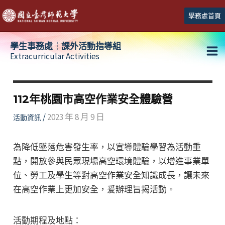
跳
學務處首頁
至
主
學生事務處┆課外活動指導組
要
Extracurricular Activities
Ma
內
容
Me
112年桃園市高空作業安全體驗營
/
2023 年 8 月 9 日
活動資訊
為降低墜落危害發生率，以宣導體驗學習為活動重
點，開放參與民眾現場高空環境體驗，以增進事業單
位、勞工及學生等對高空作業安全知識成長，讓未來
在高空作業上更加安全，爰辦理旨揭活動。
活動期程及地點：