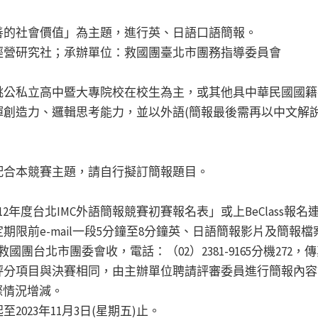
善的社會價值」為主題，進行英、日語口語簡報。
經營研究社；承辦單位：救國團臺北市團務指導委員會
桃公私立高中暨大專院校在校生為主，或其他具中華民國國籍
創造力、邏輯思考能力，並以外語(簡報最後需再以中文解說
配合本競賽主題，請自行擬訂簡報題目。
年度台北IMC外語簡報競賽初賽報名表」或上BeClass報名
前e-mail一段5分鐘至8分鐘英、日語簡報影片及簡報檔案於
.com，救國團台北市團委會收，電話：（02）2381-9165分機272，傳真
評分項目與決賽相同，由主辦單位聘請評審委員進行簡報內容
際情況增減。
023年11月3日(星期五)止。