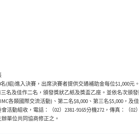
張
0名(組)進入決賽，出席決賽者提供交通補助金每位$1,000元
出前三名及佳作二名，頒發獎狀乙紙及獎盃乙座。並依名次頒
北IMC各類國際交流活動)、第二名$8,000、第三名$5,000，及佳
收，電話：（02）2381-9165分機272，傳真：（02）23
主辦單位共同協商修正之。