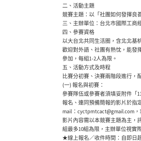
二、活動主題
競賽主題：以「社團如何發揮良
三、主辦單位：台北市國際工商
四、參賽資格
以大台北共同生活圈，含北北基
歡迎對外語、社團有熱忱，能發揮
參加，每組1-2人為限。
五、活動方式及時程
比賽分初賽、決賽兩階段進行，
(一) 報名與初賽：
參賽隊伍或參賽者須填妥附件「112
報名、連同預備簡報的影片於指定期限
mail：cyctpmtcact@gmail
影片內容需以本競賽主題為主，
組最多10組為限，主辦單位視實
★線上報名／收件時間：自即日起至2