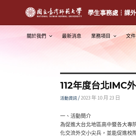
跳
至
學生事務處┆課
主
要
關於我們
最新消息
業務項目
文件
內
容
112年度台北IMC
/
2023 年 10 月 23 日
活動資訊
一、活動簡介
為促進大台北地區高中暨各大專
化交流外交小尖兵，並能促進校