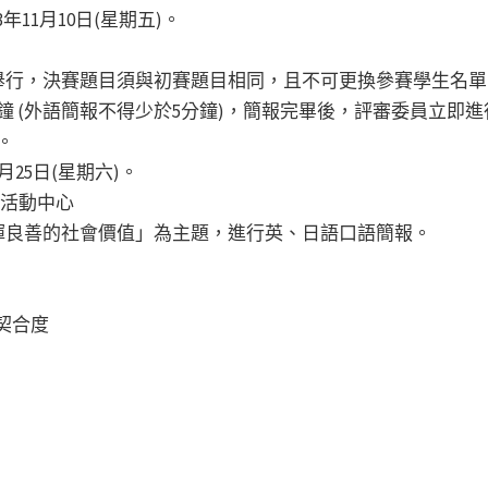
11月10日(星期五)。
舉行，決賽題目須與初賽題目相同，且不可更換參賽學生名單
鐘 (外語簡報不得少於5分鐘)，簡報完畢後，評審委員立即
。
月25日(星期六)。
年活動中心
揮良善的社會價值」為主題，進行英、日語口語簡報。
之契合度