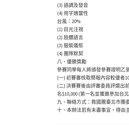
(3) 語調及發音
(4) 用字適當性
台風：20%
(1) 目光注視
(2) 肢體語言
(3) 服裝儀態
(4) 團隊默契
八、優勝獎勵
參賽同學每人將頒發參賽證明乙
(一) 初賽審核取簡報內容較優者1
(二) 決賽賽後由評審委員評選
名$10,000 (第一名並獲邀參加台
九、聯絡方式：救國團臺北市團委會活動組
十、本辦法若有未盡事宜，得由