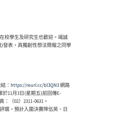
在校學生及研究生也歡迎。竭誠
)發表，具獨創性想法簡報之同學
連結：
https://reurl.cc/bl3QN3
網路
11月3日(星期五)前回傳E-
：（02）2311-0631。
評選，預計入圍決賽隊伍英、日