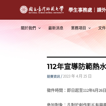
跳
至
學生事務處┆課
主
要
關於我們
最新消息
業務項目
文件
內
容
112年宣導防範
/
2023 年 4 月 25 日
競賽資訊
徵件時間：即日起至112年6月2
參加對象：凡對於創作影片有興