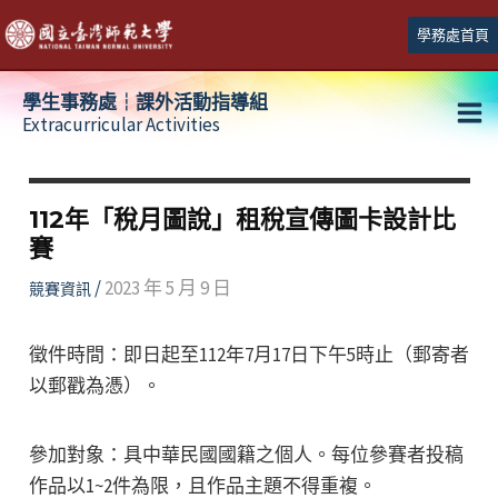
跳
學務處首頁
至
主
學生事務處┆課外活動指導組
要
Extracurricular Activities
Ma
內
容
Me
112年「稅月圖說」租稅宣傳圖卡設計比
賽
/
2023 年 5 月 9 日
競賽資訊
徵件時間：即日起至112年7月17日下午5時止（郵寄者
以郵戳為憑）。
參加對象：具中華民國國籍之個人。每位參賽者投稿
作品以1~2件為限，且作品主題不得重複。