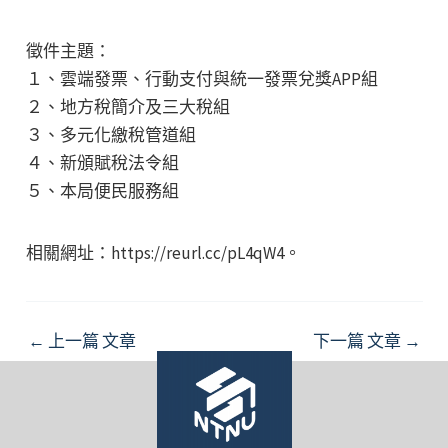
徵件主題：
１、雲端發票、行動支付與統一發票兌獎APP組
２、地方稅簡介及三大稅組
３、多元化繳稅管道組
４、新頒賦稅法令組
５、本局便民服務組
相關網址：https://reurl.cc/pL4qW4。
Post
←
上一篇 文章
下一篇 文章
→
navigation