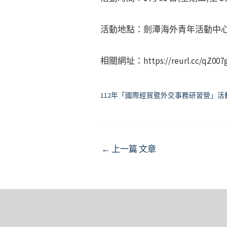
活動地點：劍潭海外青年活動中心（台
相關網址：https://reurl.cc/qZ00
112年「國際經貿暨外交事務研習營」活
Post
←
上一篇 文章
navigation