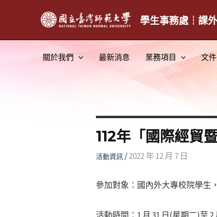
跳
至
學生事務處┆課
主
要
關於我們
最新消息
業務項目
文件
內
容
112年「國際經貿
/
2022 年 12 月 7 日
活動資訊
參加對象：國內外大專校院學生，
活動時間：1 月 31 日(星期二)至 