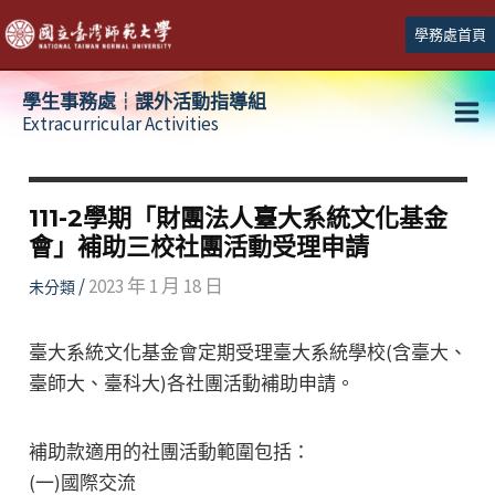
跳
學務處首頁
至
主
學生事務處┆課外活動指導組
要
Extracurricular Activities
Ma
內
容
Me
111-2學期「財團法人臺大系統文化基金
會」補助三校社團活動受理申請
/
2023 年 1 月 18 日
未分類
臺大系統文化基金會定期受理臺大系統學校(含臺大、
臺師大、臺科大)各社團活動補助申請。
補助款適用的社團活動範圍包括：
(一)國際交流