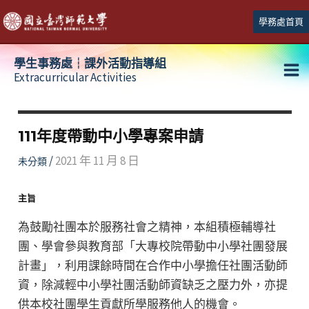
跳
學務處首頁
至
主
學生事務處┆課外活動指導組
要
Extracurricular Activities
Ma
內
容
Me
111年度帶動中小學專案申請
/
2021 年 11 月 8 日
未分類
主旨
為鼓勵社團本於服務社會之精神，本組積極輔導社
團、學會參與教育部「大專校院帶動中小學社團發展
計畫」，利用課餘時間在合作中小學擔任社團活動師
資，除減輕中小學社團活動師資缺乏之壓力外，亦提
供本校社團學生貢獻所學服務他人的機會。