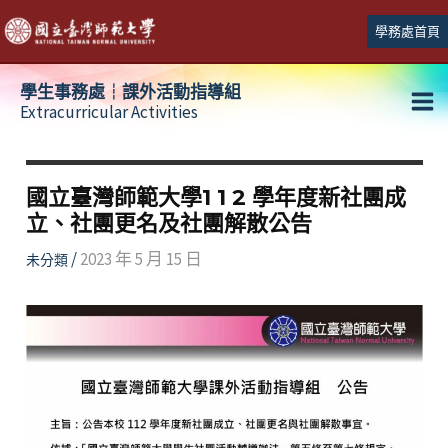
跳
學務處首頁
至
主
學生事務處┆課外活動指導組
要
Extracurricular Activities
Ma
內
容
Me
國立臺灣師範大學1 1 2 學年度新社團成
立、社團更名及社團解散公告
/
2023 年 5 月 15 日
未分類