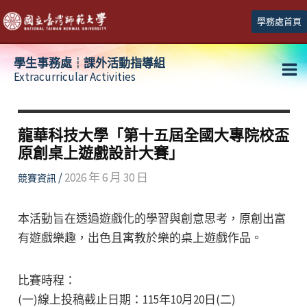
跳
學務處首頁
至
主
學生事務處┆課外活動指導組
要
Extracurricular Activities
Ma
內
容
Me
龍華科技大學「第十五屆全國大專院校盃
原創桌上遊戲設計大賽」
/
2026 年 6 月 30 日
競賽資訊
本活動旨在透過遊戲化的學習與創意思考，原創出富
有遊戲樂趣，出色且寓教於樂的桌上遊戲作品。
比賽時程：
(一)線上投稿截止日期：115年10月20日(二)