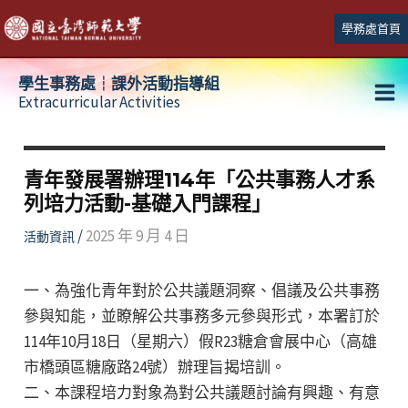
跳
學務處首頁
至
主
學生事務處┆課外活動指導組
要
Extracurricular Activities
Ma
內
容
Me
青年發展署辦理114年「公共事務人才系
列培力活動-基礎入門課程」
/
2025 年 9 月 4 日
活動資訊
一、為強化青年對於公共議題洞察、倡議及公共事務
參與知能，並瞭解公共事務多元參與形式，本署訂於
114年10月18日（星期六）假R23糖倉會展中心（高雄
市橋頭區糖廠路24號）辦理旨揭培訓。
二、本課程培力對象為對公共議題討論有興趣、有意