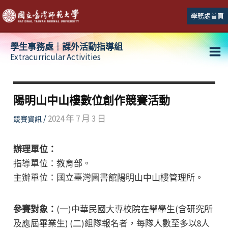
跳
學務處首頁
至
主
學生事務處┆課外活動指導組
要
Extracurricular Activities
Ma
內
容
Me
陽明山中山樓數位創作競賽活動
/
2024 年 7 月 3 日
競賽資訊
辦理單位：
指導單位：教育部。
主辦單位：國立臺灣圖書館陽明山中山樓管理所。
參賽對象：
(一)中華民國大專校院在學學生(含研究所
及應屆畢業生) (二)組隊報名者，每隊人數至多以8人