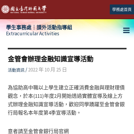
跳
學務處首頁
至
主
學生事務處┆課外活動指導組
要
Extracurricular Activities
Ma
內
容
Me
金管會辦理金融知識宣導活動
/
2022 年 10 月 25 日
活動資訊
為協助高中職以上學生建立正確消費金融與理財理債
觀念，於本(111)年度2月開始透過實體宣導及線上方
式辦理金融知識宣導活動，歡迎同學踴躍至金管會銀
行局報名本年度第4季宣導活動。
意者請至金管會銀行局官網