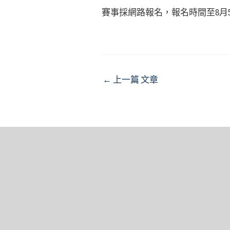
賽事採網路報名，報名時間至8月5
Post
←
上一篇 文章
navigation