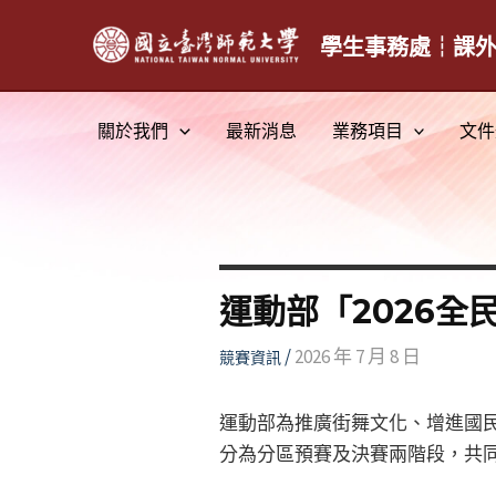
跳
至
學生事務處┆課
主
要
關於我們
最新消息
業務項目
文件
內
容
運動部「2026
/
2026 年 7 月 8 日
競賽資訊
運動部為推廣街舞文化、增進國民
分為分區預賽及決賽兩階段，共