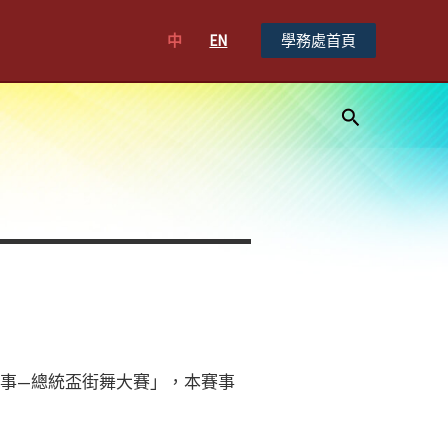
中
EN
學務處首頁
搜
尋
賽事—總統盃街舞大賽」，本賽事