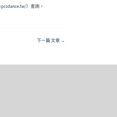
.pcsdance.tw/
）查詢。
下一篇 文章
→