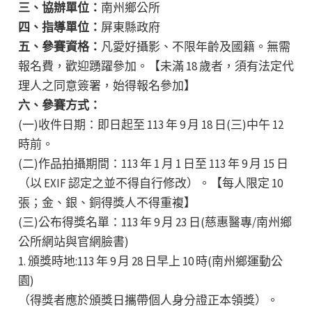
三、協辦單位：
南州鄉公所
四、指導單位：
屏東縣政府
五、參賽資格：
凡愛好攝影、不限年齡及國籍。無需
報名費，歡迎踴躍參加。【未滿 18 歲者，須有法定代
理人之同意簽署，始得報名參加】
六、參賽方式：
(一)收件日期：即日起至 113 年 9 月 18 日(三)中午 12
時前。
(二)作品拍攝期間：113 年 1 月 1 日至 113 年 9 月 15 日
（以 EXIF 認定之並不得自行修改）。【每人限定 10
張；金、銀、銅得獎人不得重複】
(三)公布得獎名單：113 年 9 月 23 日(慈惠醫專/南州鄉
公所網站與官網臉書)
1. 頒獎時地:113 年 9 月 28 日早上 10 時(南州鄉運動公
園)
（得獎者應於頒獎日攜帶個人身分證正本領獎）。