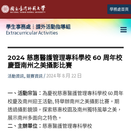
跳
學務處首頁
至
主
學生事務處┆課外活動指導組
要
Extracurricular Activities
Ma
內
容
Me
2024 慈惠醫護管理專科學校 60 周年校
慶暨南州之美攝影比賽
,
/
2024 年 8 月 22 日
活動資訊
競賽資訊
一、活動宗旨：
為慶祝慈惠醫護管理專科學校 60 周年
校慶及南州迎王活動, 特舉辦南州之美攝影比賽。期
透過攝影鏡頭，探索慈惠校園及南州獨特風華之美，
展示南州多面向之特色。
二、主辦單位：
慈惠醫護管理專科學校