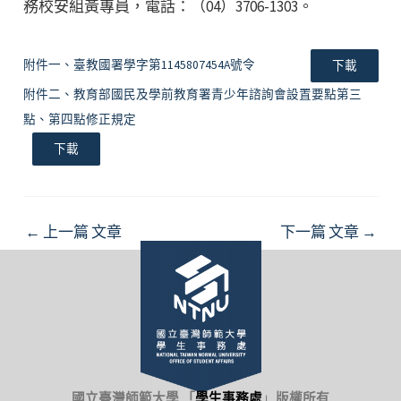
務校安組黃專員，電話：（04）3706-1303。
附件一、臺教國署學字第1145807454A號令
下載
附件二、教育部國民及學前教育署青少年諮詢會設置要點第三
點、第四點修正規定
下載
Post
←
上一篇 文章
下一篇 文章
→
navigation
國立臺灣師範大學 「
學生事務處
」
版權所有