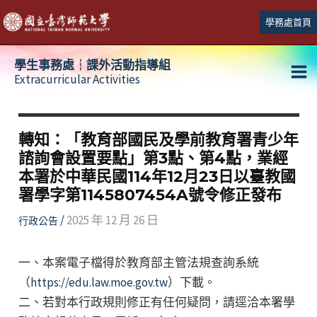
跳
學務處首頁
至
主
學生事務處┆課外活動指導組
要
Extracurricular Activities
Ma
內
容
Me
轉知：「教育部國民及學前教育署青少年
諮詢會設置要點」第3點、第4點，業經
本署於中華民國114年12月23日以臺教國
署學字第1145807454A號令修正發布
/
2025 年 12 月 26 日
行政公告
一、本案電子檔得於教育部主管法規查詢系統
（
https://edu.law.moe.gov.tw
）下載。
二、若對本行政規則修正有任何疑問，請逕洽本署學