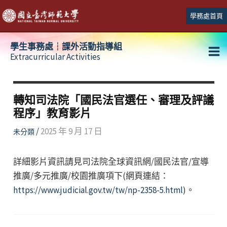
跳
學務處首頁
至
主
學生事務處┆課外活動指導組
要
Extracurricular Activities
Ma
內
容
Me
轉知司法院「國民法官選任、審理及評議
程序」教育影片
/
2025 年 9 月 17 日
未分類
詳細影片資訊請見司法院全球資訊網/國民法官/宣導
推廣/多元推廣/校園推廣項下(網頁連結：
https://www.judicial.gov.tw/tw/np-2358-5.html
)。