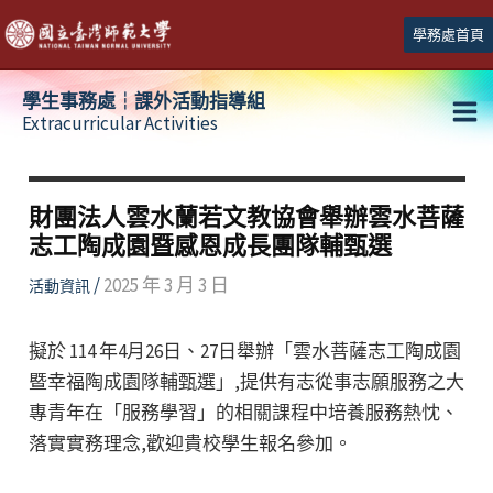
跳
學務處首頁
至
主
學生事務處┆課外活動指導組
要
Extracurricular Activities
Ma
內
容
Me
財團法人雲水蘭若文教協會舉辦雲水菩薩
志工陶成園暨感恩成長團隊輔甄選
/
2025 年 3 月 3 日
活動資訊
擬於 114 年4月26日、27日舉辦「雲水菩薩志工陶成園
暨幸福陶成園隊輔甄選」,提供有志從事志願服務之大
專青年在「服務學習」的相關課程中培養服務熱忱、
落實實務理念,歡迎貴校學生報名參加。