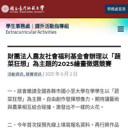
跳
學務處首頁
至
主
學生事務處┆課外活動指導組
要
Extracurricular Activities
Ma
內
容
Me
財團法人農友社會福利基金會辦理以「蔬
菜狂想」為主題的2025繪畫徵選競賽
,
/
2025 年 6 月 2 日
活動資訊
競賽資訊
一、該會邀請全國各縣市國小至大學在學學生以「蔬
菜狂想」為主題，自由創作發揮想像力，期待讓藝術
與農業相互結合碰撞，激發出不一樣的火花。
二、今年首次採預先線上填寫報名資料。再行將作品