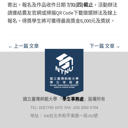
寄出。報名及作品收件日期
7/31(四)截止
，活動辦法
請連結農友官網或掃描QR Code下載徵選辦法及線上
報名。得獎學生將可獲得最高獎金8,000元及獎狀。
Post
←
上一篇 文章
下一篇 文章
→
navigation
國立臺灣師範大學 「
學生事務處
」
版權所有
TEL: (02)7749-1070 FAX : (02) 2363-5704
地址：106台北市和平東路一段162號