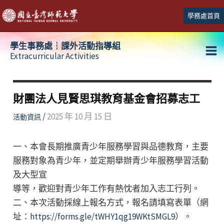
跳
學務處首頁
至
主
學生事務處┆課外活動指導組
要
Extracurricular Activities
Ma
內
容
Me
財團法人見賢思琪教育基金會招募志工
/
2025 年 10 月 15 日
活動資訊
一、本會長期推廣青少年服務學習與品德教育，主要
服務對象為青少年，並定期舉辦青少年服務學習活動
及大型宣
導等，歡迎對青少年工作有熱忱者加入志工行列。
二、本次活動採線上報名方式，報名請填寫表單（網
址：
https://forms.gle/tWHY1qg19WKtSMGL9
）。