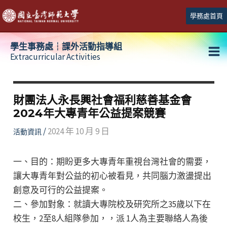
跳
學務處首頁
至
主
學生事務處┆課外活動指導組
要
Extracurricular Activities
Ma
內
容
Me
財團法人永長興社會福利慈善基金會
2024年大專青年公益提案競賽
/
2024 年 10 月 9 日
活動資訊
一、目的：期盼更多大專青年重視台灣社會的需要，
讓大專青年對公益的初心被看見，共同腦力激盪提出
創意及可行的公益提案。
二、參加對象：就讀大專院校及研究所之35歲以下在
校生，2至8人組隊參加，，派 1人為主要聯絡人為後