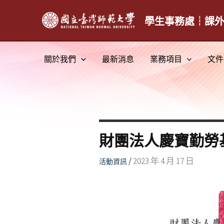
跳
至
學生事務處┆課
主
要
關於我們
最新消息
業務項目
文件
內
容
財團法人慶寶勤勞
/
2023 年 4 月 17 日
活動資訊