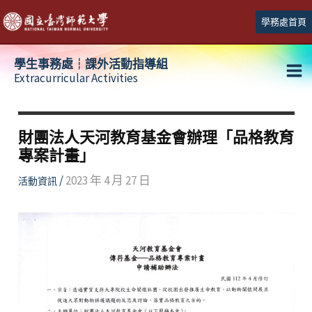
跳
學務處首頁
至
主
學生事務處┆課外活動指導組
要
Extracurricular Activities
Ma
內
容
Me
財團法人天河教育基金會辦理「品格教育
專案計畫」
/
2023 年 4 月 27 日
活動資訊