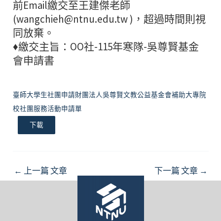
前Email繳交至王建傑老師
(wangchieh@ntnu.edu.tw )，超過時間則視
同放棄。
♦繳交主旨：OO社-115年寒隊-吳尊賢基金
會申請書
臺師大學生社團申請財團法人吳尊賢文教公益基金會補助大專院
校社團服務活動申請單
下載
Post
←
上一篇 文章
下一篇 文章
→
navigation