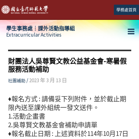
跳
學務處首頁
至
主
學生事務處┆課外活動指導組
要
Extracurricular Activities
Ma
內
容
Me
財團法人吳尊賢文教公益基金會-寒暑假
服務活動補助
/
2023 年 3 月 13 日
社團補助
♦報名方式 : 請備妥下列附件，並於截止期
限內送至課外組統一發文送件。
1.活動企畫書
2.吳尊賢文教基金會補助申請單
♦報名截止日期 : 上述資料於114年10月17日