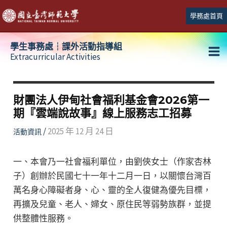
跳
學務處首頁
至
主
學生事務處┆課外活動指導組
要
Extracurricular Activities
Ma
內
容
Me
財團法人伊甸社會福利基金會2026第一
期『雲端說故事』線上服務志工招募
/
2025 年 12 月 24 日
活動資訊
一、本會乃一社會福利單位，由劉俠女士（作家杏林
子）創辦於民國七十一年十二月一日，以關懷台灣百
萬名身心障礙者身、心、靈的全人復健為優先目標，
再擴及兒童、老人、婦女、原住民等弱勢族群，並提
供整體性服務。