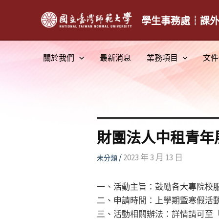
跳
至
學生事務處┆課
主
要
關於我們
最新消息
業務項目
文件
內
容
財團法人中租青年
/
2023 年 3 月 13 日
未分類
一、活動主旨：鼓勵各大專院校
二、申請時間：上學期曁寒假活動：
三、活動相關辦法：詳情請可至