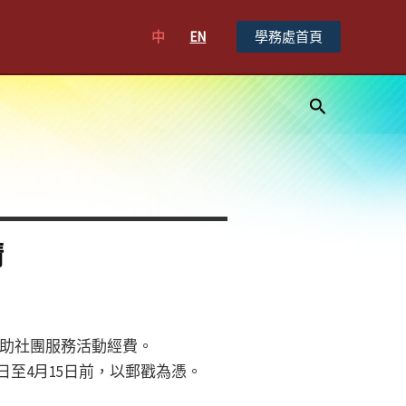
中
EN
學務處首頁
搜
尋
請
助社團服務活動經費。
日至4月15日前，以郵戳為憑。