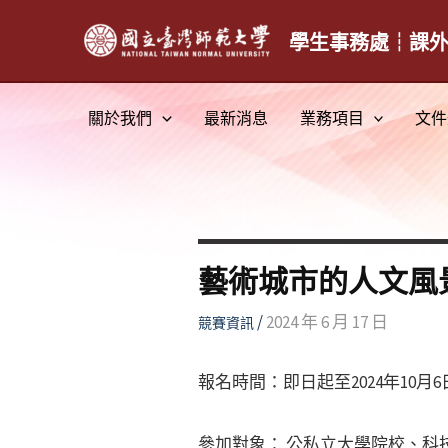
跳
至
學生事務處┆課
主
要
關於我們
最新消息
業務項目
文件
內
容
藝術城市的人文風
/
2024 年 6 月 17 日
競賽資訊
報名時間：即日起至2024年10月6日
參加對象： 公私立大學院校、科