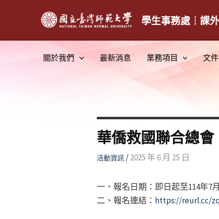
跳
至
學生事務處┆課
主
要
關於我們
最新消息
業務項目
文件
內
容
華僑救國聯合總會
/
2025 年 6 月 25 日
活動資訊
一、報名日期：即日起至114年7月
二、報名連結：
https://reurl.cc/