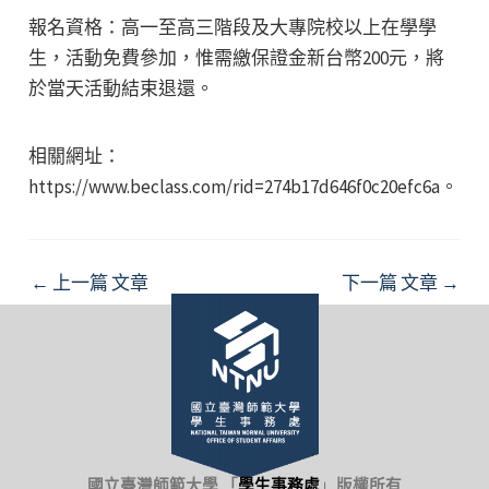
報名資格：高一至高三階段及大專院校以上在學學
生，活動免費參加，惟需繳保證金新台幣200元，將
於當天活動結束退還。
相關網址：
https://www.beclass.com/rid=274b17d646f0c20efc6a。
Post
←
上一篇 文章
下一篇 文章
→
navigation
國立臺灣師範大學 「
學生事務處
」
版權所有