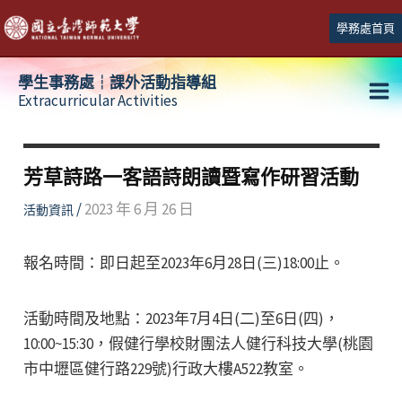
跳
學務處首頁
至
主
學生事務處┆課外活動指導組
要
Extracurricular Activities
Ma
內
容
Me
芳草詩路⼀客語詩朗讀暨寫作研習活動
/
2023 年 6 月 26 日
活動資訊
報名時間：即日起至2023年6月28日(三)18:00止。
活動時間及地點：2023年7月4日(二)至6日(四)，
10:00~15:30，假健行學校財團法人健行科技大學(桃園
市中壢區健行路229號)行政大樓A522教室。