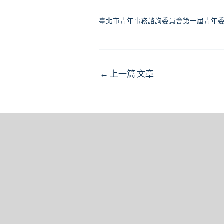
臺北市青年事務諮詢委員會第一屆青年
Post
←
上一篇 文章
navigation