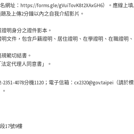
https://forms.gle/gVuiTovK8t2XAxGH6）
關注議題及上傳2分鐘以內之自我介紹影片。
資證明身分之證件影本。
證明文件，包含戶籍證明、居住證明、在學證明、在職證明、
務規範切結書。
「法定代理人同意書」。
51-4078分機1120；電子信箱：cx2320@gov.taipe
）。
段17號9樓