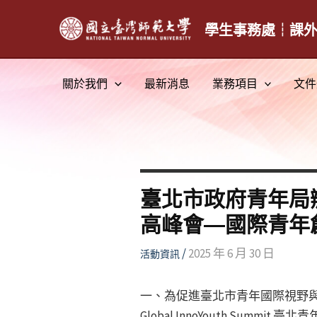
跳
至
學生事務處┆課
主
要
關於我們
最新消息
業務項目
文件
內
容
臺北市政府青年局辦理 
高峰會—國際青年
/
2025 年 6 月 30 日
活動資訊
一、為促進臺北市青年國際視野與公
Global InnoYouth S