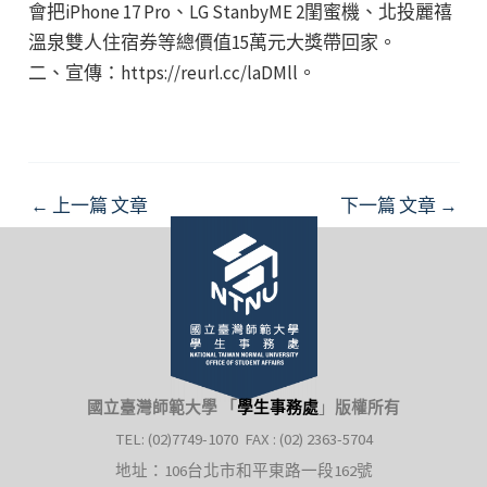
會把iPhone 17 Pro、LG StanbyME 2閨蜜機、北投麗禧
溫泉雙人住宿券等總價值15萬元大獎帶回家。
二、宣傳：https://reurl.cc/laDMll。
Post
←
上一篇 文章
下一篇 文章
→
navigation
國立臺灣師範大學 「
學生事務處
」
版權所有
TEL: (02)7749-1070 FAX : (02) 2363-5704
地址：106台北市和平東路一段162號