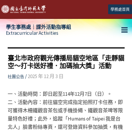
跳
學務處首頁
至
主
學生事務處┆課外活動指導組
要
Extracurricular Activities
Ma
內
容
Me
臺北市政府觀光傳播局貓空地區「走靜貓
空～打卡送好禮．加碼抽大獎」活動
/
2025 年 12 月 3 日
社團公告
一、活動時間：即日起至114年12月7日（日）。
二、活動內容：前往貓空完成指定拍照打卡任務，即
可獲得木柵鐵觀音茶包或手機掛繩、鐵觀音茶啤等限
量特色好禮；此外，追蹤「Humans of Taipei 我是台
北人」臉書粉絲專頁，還可登錄資料參加抽獎，有機