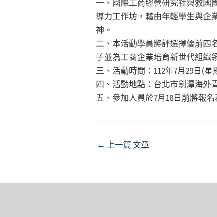
一、國際工商經營研究社與救國
導力工作坊，藉由年輕學生與企
神。
二、本活動學員將評選擇優前四名參
子並為工商企業培育新世代組織
三、活動時間：112年7月29日(星
四、活動地點：台北市劍潭海外青年
五、參加人員於7月18日前將報
Post
←
上一篇 文章
navigation