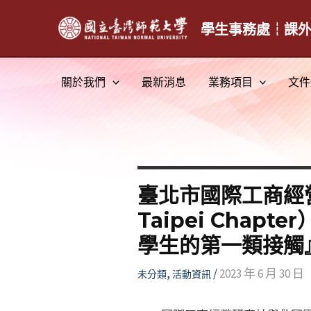
跳
至
學生事務處┆課
主
要
關於我們
最新消息
業務項目
文件
內
容
臺北市國際工商經營研究社
Taipei Cha
學生的第一類接觸
,
/
2023 年 6 月 30 日
未分類
活動資訊