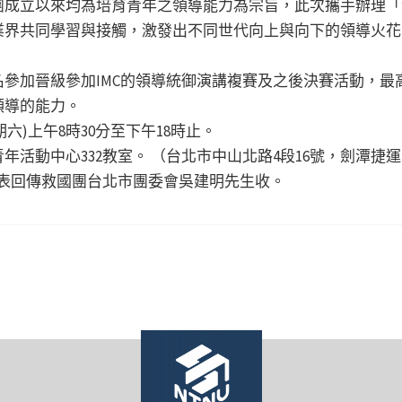
團成立以來均為培育青年之領導能力為宗旨，此次攜手辦理「
業界共同學習與接觸，激發出不同世代向上與向下的領導火花
加晉級參加IMC的領導統御演講複賽及之後決賽活動，最高獎
領導的能力。
期六)上午8時30分至下午18時止。
活動中心332教室。 （台北市中山北路4段16號，劍潭捷運
名表回傳救國團台北市團委會吳建明先生收。