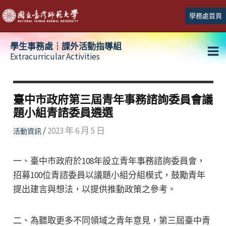
跳
學務處首頁
至
主
學生事務處┆課外活動指導組
要
Extracurricular Activities
Ma
內
容
Me
臺中市政府第三屆青年事務諮詢委員會議
題小組青諮委員遴選
/
2023 年 6 月 5 日
活動資訊
一、臺中市政府於108年設立青年事務諮詢委員會，
招募100位青諮委員以議題小組分組模式，鼓勵青年
提出建言與想法，以提供推動政策之參考。
二、為聽取更多不同領域之青年意見，第三屆臺中青