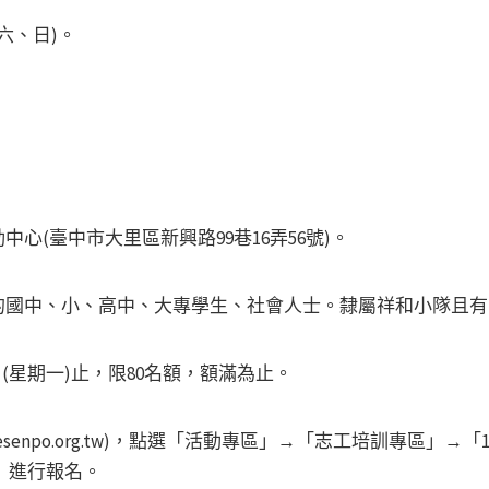
期六、日)。
心(臺中市大里區新興路99巷16弄56號)。
的國中、小、高中、大專學生、社會人士。隸屬祥和小隊且有
日(星期一)止，限80名額，額滿為止。
esenpo.org.tw)，點選「活動專區」→「志工培訓專區」→「
練」進行報名。