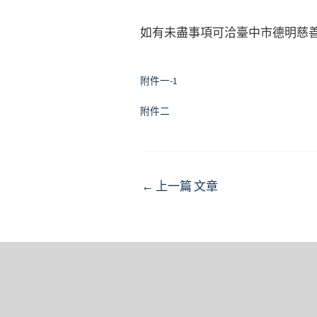
如有未盡事項可洽臺中市德明慈善會，電
附件一-1
附件二
Post
←
上一篇 文章
navigation