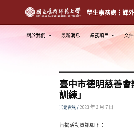
跳
至
學生事務處┆課
主
要
關於我們
最新消息
業務項目
文件
內
容
臺中市德明慈善會
訓練」
/
2023 年 3 月 7 日
活動資訊
旨揭活動資訊如下：