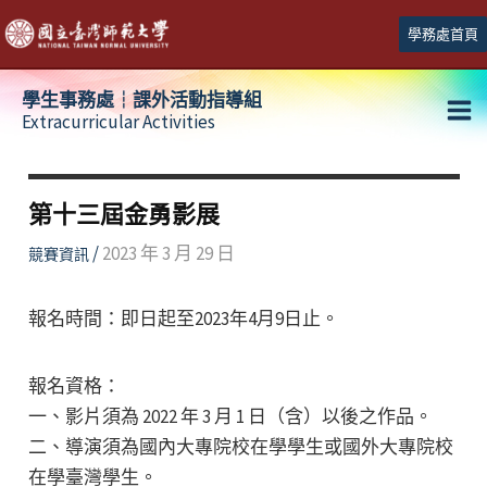
跳
學務處首頁
至
主
學生事務處┆課外活動指導組
要
Extracurricular Activities
Ma
內
容
Me
第十三屆金勇影展
/
2023 年 3 月 29 日
競賽資訊
報名時間：即日起至2023年4月9日止。
報名資格：
一、影⽚須為 2022 年 3 ⽉ 1 ⽇（含）以後之作品。
二、導演須為國內⼤專院校在學學⽣或國外⼤專院校
在學臺灣學⽣。