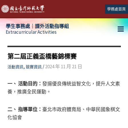
跳
學務處首頁
至
主
學生事務處┆課外活動指導組
要
Extracurricular Activities
Ma
內
容
Me
第二屆正義盃橋藝錦標賽
,
/
2024 年 11 月 21 日
活動資訊
競賽資訊
一、 活動目的：
發揚優良傳統益智文化，提升人文素
養，推廣全民運動。
二、 指導單位：
臺北市政府體育局、中華民國象棋文
化協會