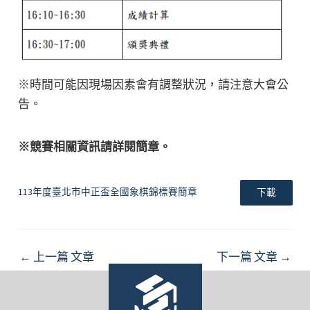
※時間可能因現場因素會有調整狀況，請注意大會公
告。
※競賽相關資訊請詳閱簡章。
113年度臺北市中正盃全國象棋錦標賽簡章
下載
Post
←
上一篇 文章
下一篇 文章
→
navigation