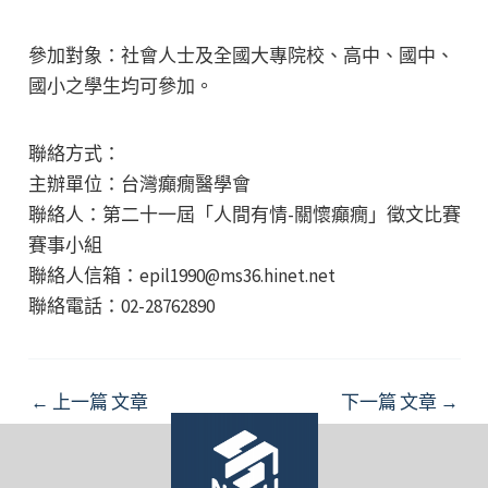
參加對象：社會人士及全國大專院校、高中、國中、
國小之學生均可參加。
聯絡方式：
主辦單位：台灣癲癇醫學會
聯絡人：第二十一屆「人間有情-關懷癲癇」徵文比賽
賽事小組
聯絡人信箱：epil1990@ms36.hinet.net
聯絡電話：02-28762890
Post
←
上一篇 文章
下一篇 文章
→
navigation