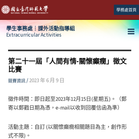
跳
學務處首頁
至
主
學生事務處┆課外活動指導組
要
Extracurricular Activities
Ma
內
容
Me
第二十一屆「人間有情-關懷癲癇」徵文
比賽
/
2023 年 6 月 9 日
競賽資訊
徵件時間：即日起至2023年12月15日(星期五)。（郵
寄以郵戳日期為憑，e-mail以收到回覆信函為準）
活動主題：自訂 (以關懷癲癇相關題目為主，創作形
式不限)。