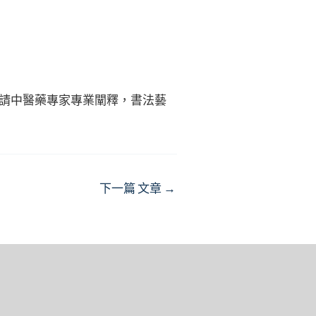
邀請中醫藥專家專業闡釋，書法藝
下一篇 文章
→