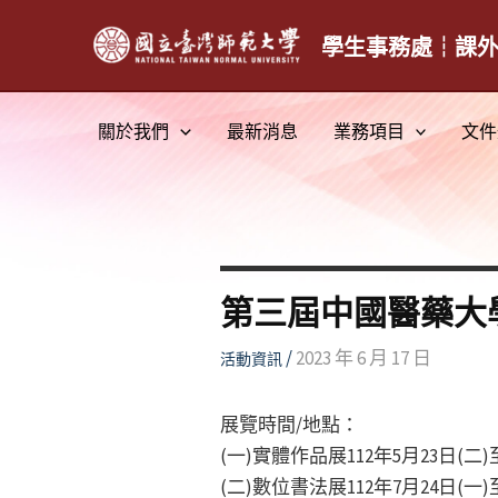
跳
至
學生事務處┆課
主
要
關於我們
最新消息
業務項目
文件
內
容
第三屆中國醫藥大
/
2023 年 6 月 17 日
活動資訊
展覽時間/地點：
(一)實體作品展112年5月23日(二
(二)數位書法展112年7月24日(