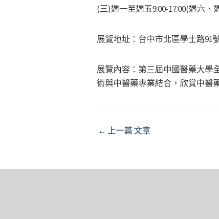
(三)週一至週五9:00-17:00(
展覽地址：台中市北區學士路91
展覽內容：第三屆中國醫藥大學全
術與中醫藥專業結合，欣賞中醫
Post
←
上一篇 文章
navigation