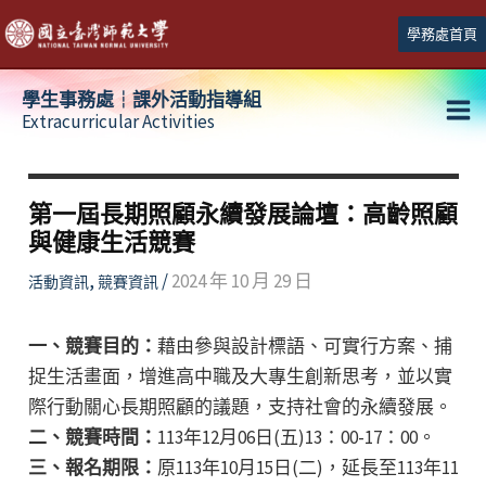
跳
學務處首頁
至
主
學生事務處┆課外活動指導組
要
Extracurricular Activities
Ma
內
容
Me
第一屆長期照顧永續發展論壇：高齡照顧
與健康生活競賽
,
/
2024 年 10 月 29 日
活動資訊
競賽資訊
一、競賽目的：
藉由參與設計標語、可實行方案、捕
捉生活畫面，增進高中職及大專生創新思考，並以實
際行動關心長期照顧的議題，支持社會的永續發展。
二、競賽時間：
113年12月06日(五)13：00-17：00。
三、報名期限：
原113年10月15日(二)，延長至113年11