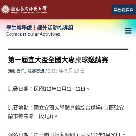
跳
學務處首頁
至
主
學生事務處┆課外活動指導組
要
Extracurricular Activities
Ma
內
容
Me
第一屆宜大盃全國大專桌球邀請賽
,
/
2023 年 8 月 28 日
活動資訊
競賽資訊
比賽日期：民國112年11月11 ~ 12日。
比賽地點：國立宜蘭大學體育館綜合球場( 宜蘭縣宜
蘭市神農路一段1號)。
報名日期：第一階段報名時間，民國112年7月26日上