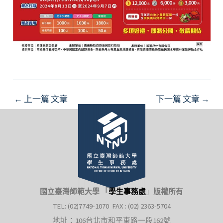
Post
←
上一篇 文章
下一篇 文章
→
navigation
國立臺灣師範大學 「
學生事務處
」
版權所有
TEL: (02)7749-1070 FAX : (02) 2363-5704
地址：106台北市和平東路一段162號