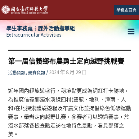
跳
學務處首頁
至
主
學生事務處┆課外活動指導組
要
Extracurricular Activities
Ma
內
容
Me
第一屆信義鄉布農勇士定向越野挑戰賽
,
/
2024 年 8 月 29 日
活動資訊
競賽資訊
近年國內輕旅遊盛行，秘境點更成為網紅打卡勝地，
為推廣信義鄉濁水溪線四村(雙龍、地利、潭南、人
和)在地探索體驗遊程及布農文化並提倡綠色低碳運動
賽事，舉辦定向越野比賽，參賽者可以透過賽事，於
濁水部落各檢查點走訪在地特色景點，看見部落之
美。