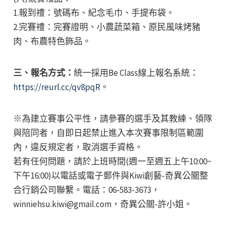
1.報到禮：號碼布、紀念毛巾、手提布袋。
2.完賽禮：完賽證明、小農蔬菜箱、原民風味烤豬
肉、布農特色飾品。
三、報名方式：
統一採用Be Class線上報名系統：
https://reurl.cc/qv8pqR
。
※為建立賽事公平性，請參賽的選手及其教練、領隊
與陪同者，自即日起禁止進入本次賽事限制區範圍
內，違反規定者，取消選手資格。
若有任何問題，請於上班時間(週一至週五上午10:00~
下午16:00)以電話或電子郵件與Kiwi創藝-奇異公關整
合行銷公司聯繫。電話：06-583-3673，
winniehsu.kiwi@gmail.com，奇異公關-許小姐。