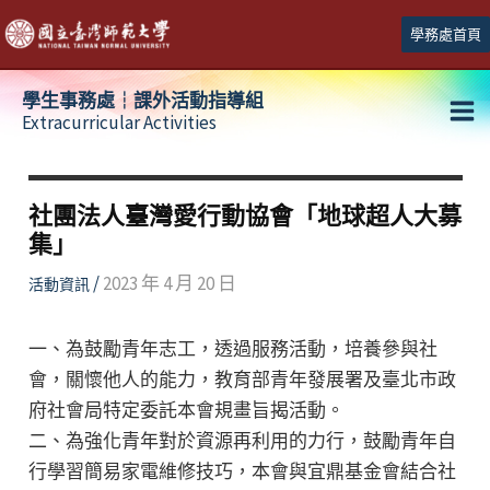
跳
學務處首頁
至
主
學生事務處┆課外活動指導組
要
Extracurricular Activities
Ma
內
容
Me
社團法人臺灣愛行動協會「地球超人大募
集」
/
2023 年 4 月 20 日
活動資訊
一、為鼓勵青年志工，透過服務活動，培養參與社
會，關懷他人的能力，教育部青年發展署及臺北市政
府社會局特定委託本會規畫旨揭活動。
二、為強化青年對於資源再利用的力行，鼓勵青年自
行學習簡易家電維修技巧，本會與宜鼎基金會結合社