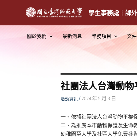
跳
至
學生事務處┆課
主
要
關於我們
最新消息
業務項目
文件
內
容
社團法人台灣動物
/
2024 年 5 月 3 日
活動資訊
一、依據社團法人台灣動物平權促進會
二、為推廣本市動物保護及生命教
幼稚園至大學及社區大學免費參與