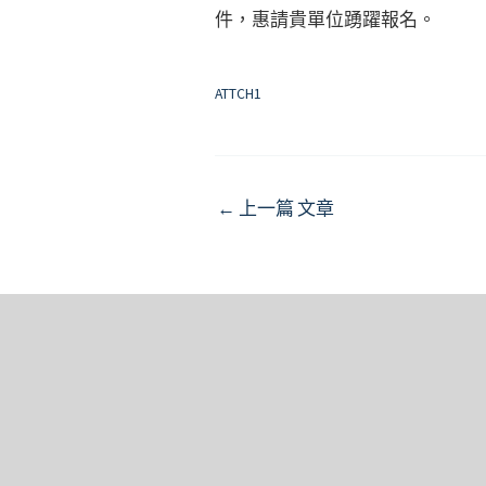
件，惠請貴單位踴躍報名。
ATTCH1
Post
←
上一篇 文章
navigation