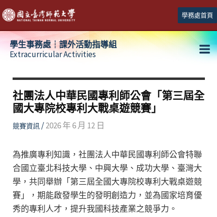
跳
學務處首頁
至
主
學生事務處┆課外活動指導組
要
Extracurricular Activities
Ma
內
容
Me
社團法人中華民國專利師公會「第三屆全
國大專院校專利大戰桌遊競賽」
/
2026 年 6 月 12 日
競賽資訊
為推廣專利知識，社團法人中華民國專利師公會特聯
合國立臺北科技大學、中興大學、成功大學、臺灣大
學，共同舉辦「第三屆全國大專院校專利大戰桌遊競
賽」，期能啟發學生的發明創造力，並為國家培育優
秀的專利人才，提升我國科技產業之競爭力。