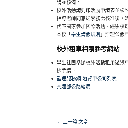
請並核備。
校外活動請列印活動申請表並檢
指導老師同意送學務處核准後，
代表國家參加國際活動、經學校選
本校「
學生請假規則
」辦理公假
校外租車相關參考網站
學生社團舉辦校外活動租用遊覽
核手續。
監理服務網-遊覽車公司列表
交通部公路總局
Post
←
上一篇 文章