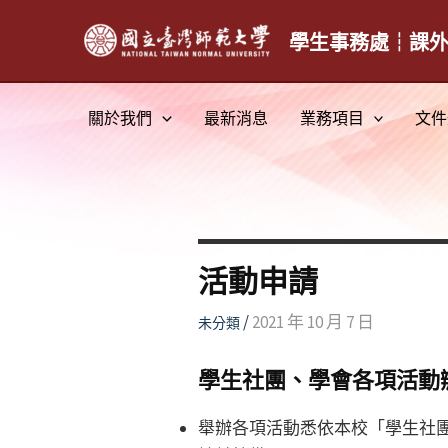
跳
至
學生事務處┆課
主
要
關於我們
最新消息
業務項目
文件
內
容
活動申請
/
2021 年 10 月 7 日
未分類
學生社團、學會各項活動
舉辦各項活動悉依本校「學生社團