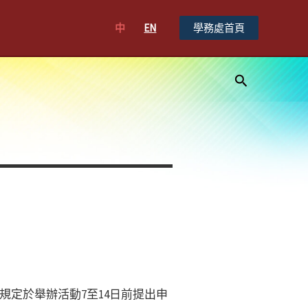
中
EN
學務處首頁
搜
尋
定於舉辦活動7至14日前提出申