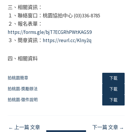
三、相關資訊：
１、聯絡窗口：桃園協拍中心 (03)336-8785
２、報名表單：
https://forms.gle/bjT7ECGRhPWtKAGS9
３、簡章資訊：
https://reurl.cc/Klny2q
四、相關資料
拍桃園簡章
下載
拍桃園-獎勵辦法
下載
拍桃園-徵件說明
下載
Post
←
上一篇 文章
下一篇 文章
→