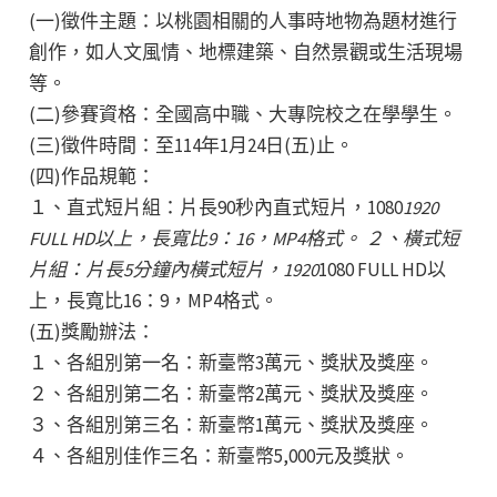
(一)徵件主題：以桃園相關的人事時地物為題材進行
創作，如人文風情、地標建築、自然景觀或生活現場
等。
(二)參賽資格：全國高中職、大專院校之在學學生。
(三)徵件時間：至114年1月24日(五)止。
(四)作品規範：
１、直式短片組：片長90秒內直式短片，1080
1920
FULL HD以上，長寬比9：16，MP4格式。 ２、橫式短
片組：片長5分鐘內橫式短片，1920
1080 FULL HD以
上，長寬比16：9，MP4格式。
(五)獎勵辦法：
１、各組別第一名：新臺幣3萬元、獎狀及獎座。
２、各組別第二名：新臺幣2萬元、獎狀及獎座。
３、各組別第三名：新臺幣1萬元、獎狀及獎座。
４、各組別佳作三名：新臺幣5,000元及獎狀。