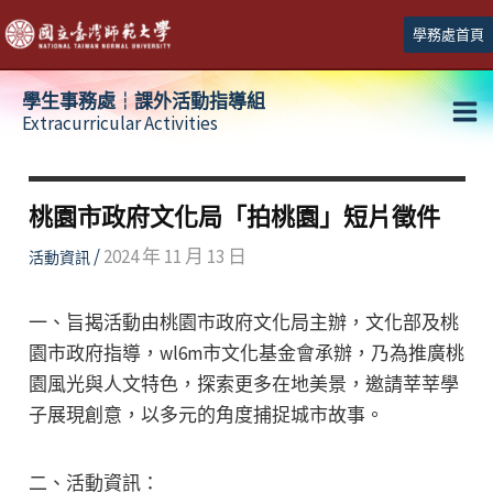
跳
學務處首頁
至
主
學生事務處┆課外活動指導組
要
Extracurricular Activities
Ma
內
容
Me
桃園市政府文化局「拍桃園」短片徵件
/
2024 年 11 月 13 日
活動資訊
一、旨揭活動由桃園市政府文化局主辦，文化部及桃
園市政府指導，wl6m市文化基金會承辦，乃為推廣桃
園風光與人文特色，探索更多在地美景，邀請莘莘學
子展現創意，以多元的角度捕捉城市故事。
二、活動資訊：