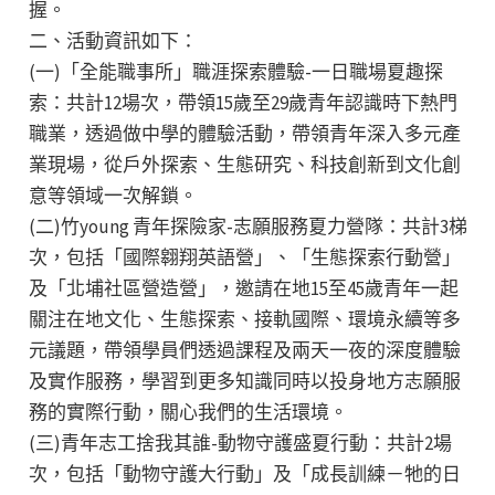
握。
二、活動資訊如下：
(一)「全能職事所」職涯探索體驗-一日職場夏趣探
索：共計12場次，帶領15歲至29歲青年認識時下熱門
職業，透過做中學的體驗活動，帶領青年深入多元產
業現場，從戶外探索、生態研究、科技創新到文化創
意等領域一次解鎖。
(二)竹young 青年探險家-志願服務夏力營隊：共計3梯
次，包括「國際翱翔英語營」、「生態探索行動營」
及「北埔社區營造營」，邀請在地15至45歲青年一起
關注在地文化、生態探索、接軌國際、環境永續等多
元議題，帶領學員們透過課程及兩天一夜的深度體驗
及實作服務，學習到更多知識同時以投身地方志願服
務的實際行動，關心我們的生活環境。
(三)青年志工捨我其誰-動物守護盛夏行動：共計2場
次，包括「動物守護大行動」及「成長訓練－牠的日