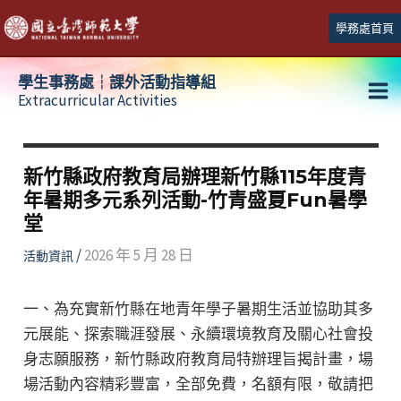
跳
學務處首頁
至
主
學生事務處┆課外活動指導組
要
Extracurricular Activities
Ma
內
容
Me
新竹縣政府教育局辦理新竹縣115年度青
年暑期多元系列活動-竹青盛夏Fun暑學
堂
/
2026 年 5 月 28 日
活動資訊
一、為充實新竹縣在地青年學子暑期生活並協助其多
元展能、探索職涯發展、永續環境教育及關心社會投
身志願服務，新竹縣政府教育局特辦理旨揭計畫，場
場活動內容精彩豐富，全部免費，名額有限，敬請把