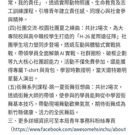
常，我的責任」，透過實際動物照護、生命教育及志
工訓練課程，引導青年建立責任感、同理心與社會參
與精神。
(四)社團交流-校園社團夏之練曲：共計2場次，為大
專院校與高中職校學生打造的「H-26 星際遠征隊」社
團學生培力營同步登場，透過互動與體驗式實戰挑
戰，帶領學員全面解鎖 AI 實戰、社群圈粉、破框企劃
等九大核心社團超能力，活動不僅免費參加，還能獲
得專屬 T-shirt 與背包、學習時數證明，當天還特邀明
星藝人演出。
(五)街舞系列課程-跳一夏街舞狂想曲：共計2場次，
透過街舞大師的帶領，使參與的學員能夠從中學習街
舞基本技巧，帶動現場舞動歡樂氣氛，期待街舞成為
新竹縣健康、活力的全民舞蹈。
三、更多詳細資訊可至本局青年事務科粉絲專頁
（
https://www.facebook.com/awesomehsinchu/about