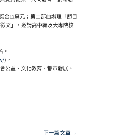
獎金12萬元；第二部曲辦理「節目
寫』徵文」，邀請高中職及大專院校
名。
w/
)。
社會公益、文化教育、都市發展、
下一篇 文章
→