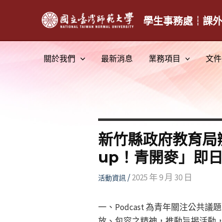
跳
至
學生事務處┆課
主
要
關於我們
最新消息
業務項目
文件
內
容
新竹縣政府教育局辦
up！青開麥」即
/
2025 年 9 月 30 日
活動資訊
一、Podcast 為青年關注
放、包容之精神，推動旨揭活動