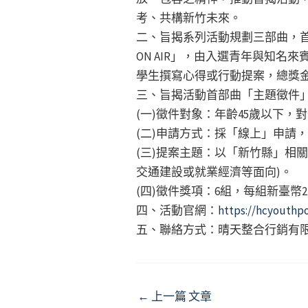
考、共構新竹未來。
二、旨揭系列活動規劃三部曲，首
ON AIR」，由入選青年與知
學生撰寫心得或行動提案，總獎金
三、旨揭活動首部曲「主題徵件
(一)徵件對象：年齡45歲以下
(二)申請方式：採「線上」申請
(三)提案主題：以「新竹縣」相
交通建設或就業經濟等面向)。
(四)徵件獎項：6組，每組新臺幣
四、活動官網：
https://hcyouthpo
五、聯絡方式：晴天整合行銷有限公司王
Post
←
上一篇 文章