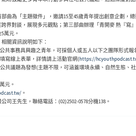
部曲為「主題徵件」，邀請15至45歲青年提出創意企劃，總
名來賓跨界對談，展現多元觀點；第三部曲辦理「青開麥 熱『
5萬元。
」相關資訊說明如下：
，對公共事務具興趣之青年，可採個人或五人以下之團隊形式報
，填寫線上表單，詳情請上活動官網(
https://hcyouthpodcast.t
關公共議題為發想(主題不限，可涵蓋環境永續、自然生態、
2萬元。
dcast.tw/
。
先生，聯絡電話：(02)2502-0578分機138。